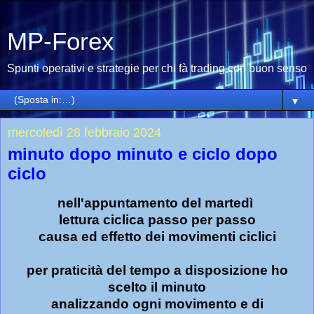
MP-Forex
Spunti operativi e strategie per chi fà trading con buon senso
▼
mercoledì 28 febbraio 2024
minuto dopo minuto e ciclo dopo
ciclo
nell'appuntamento del martedì
lettura ciclica passo per passo
causa ed effetto dei movimenti ciclici
per praticità del tempo a disposizione ho
scelto il minuto
analizzando ogni movimento e di