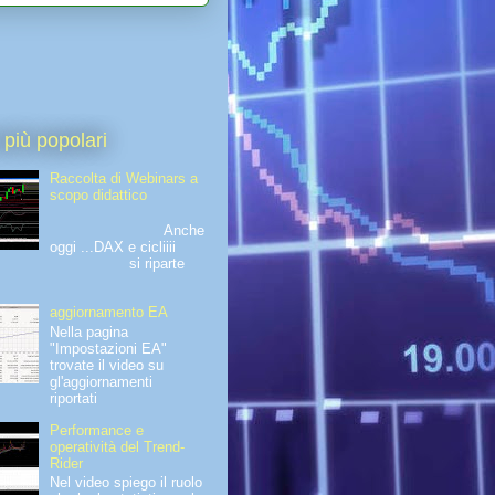
 più popolari
Raccolta di Webinars a
scopo didattico
Anche
oggi ...DAX e cicliiii
si riparte
aggiornamento EA
Nella pagina
"Impostazioni EA"
trovate il video su
gl'aggiornamenti
riportati
Performance e
operatività del Trend-
Rider
Nel video spiego il ruolo