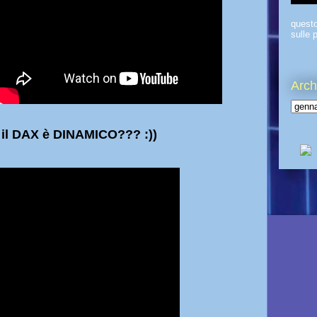
quest
sulle p
Arch
il DAX è DINAMICO??? :))