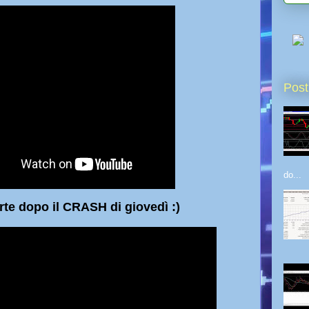
Post
do...
 il CRASH di giovedì :)