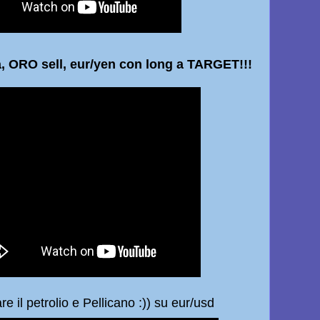
a, ORO sell, eur/yen con long a TARGET!!!
l petrolio e Pellicano :)) su eur/usd