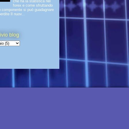
che ha la statistica nel
forex e come sfruttando
o componente si può guadagnare
erdite Il nuov...
ivio blog