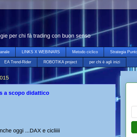
egie per chi fà trading con buon senso
anale
LINKS X WEBINARS
Metodo ciclico
Strategia Punt
EA Trend-Rider
ROBOTIKA project
per chi è agli inizi
2015
s a scopo didattico
nche oggi ...DAX e cicliiii