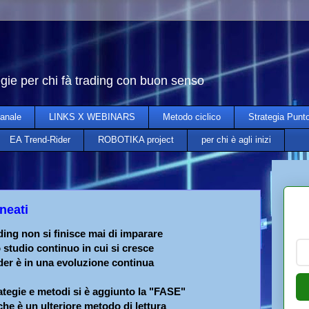
egie per chi fà trading con buon senso
anale
LINKS X WEBINARS
Metodo ciclico
Strategia Punt
EA Trend-Rider
ROBOTIKA project
per chi è agli inizi
neati
ding non si finisce mai di imparare
 studio continuo in cui si cresce
ader è in una evoluzione continua
rategie e metodi si è aggiunto la "FASE"
che è un ulteriore metodo di lettura