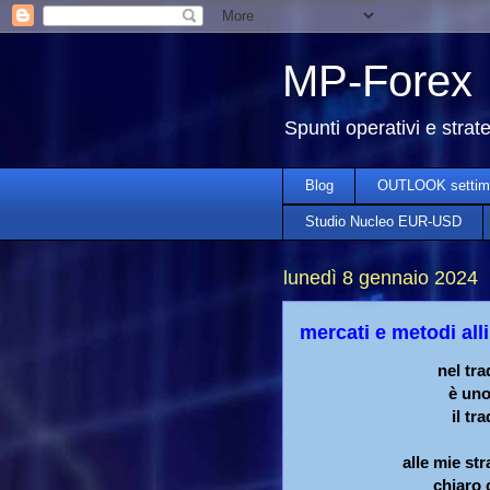
MP-Forex
Spunti operativi e strat
Blog
OUTLOOK settim
Studio Nucleo EUR-USD
lunedì 8 gennaio 2024
mercati e metodi alli
nel tra
è uno
il tr
alle mie st
chiaro 