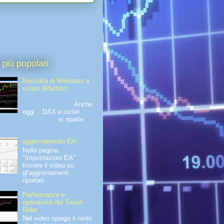
 più popolari
Raccolta di Webinars a
scopo didattico
Anche
oggi ...DAX e cicliiii
si riparte
aggiornamento EA
Nella pagina
"Impostazioni EA"
trovate il video su
gl'aggiornamenti
riportati
Performance e
operatività del Trend-
Rider
Nel video spiego il ruolo