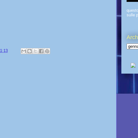
quest
sulle p
Arch
11:13