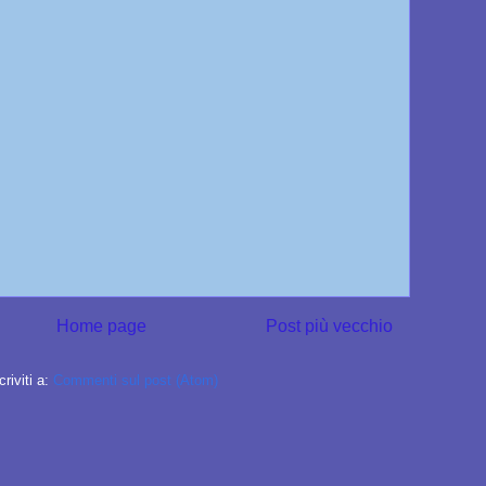
Home page
Post più vecchio
criviti a:
Commenti sul post (Atom)