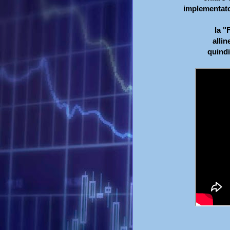
implementato 
la 
allin
quindi