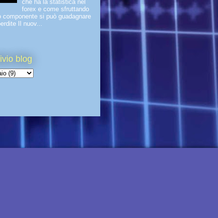
che ha la statistica nel
forex e come sfruttando
o componente si può guadagnare
erdite Il nuov...
ivio blog