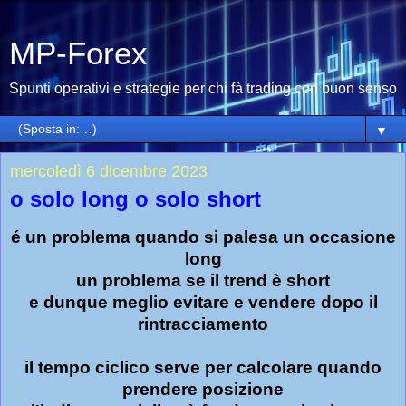
MP-Forex
Spunti operativi e strategie per chi fà trading con buon senso
▼
mercoledì 6 dicembre 2023
o solo long o solo short
é un problema quando si palesa un occasione
long
un problema se il trend è short
e dunque meglio evitare e vendere dopo il
rintracciamento
il tempo ciclico serve per calcolare quando
prendere posizione