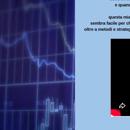
e quand
questa mia
sembra facile per c
oltre a metodi e strate