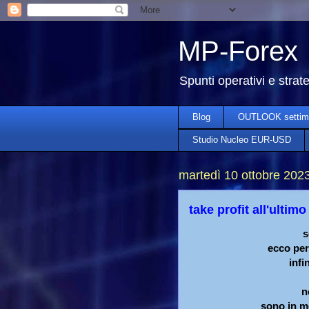
MP-Forex
Spunti operativi e strat
Blog
OUTLOOK settim
Studio Nucleo EUR-USD
martedì 10 ottobre 202
take profit all'ultim
s
ecco per
infi
n
sono in mo