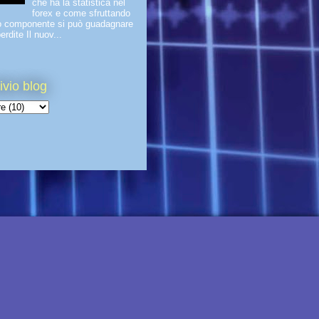
che ha la statistica nel
forex e come sfruttando
o componente si può guadagnare
erdite Il nuov...
ivio blog