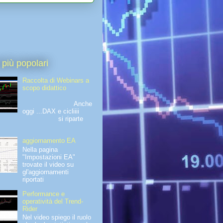
 più popolari
Raccolta di Webinars a
scopo didattico
Anche
oggi ...DAX e cicliiii
si riparte
aggiornamento EA
Nella pagina
"Impostazioni EA"
trovate il video su
gl'aggiornamenti
riportati
Performance e
operatività del Trend-
Rider
Nel video spiego il ruolo