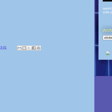
quest
sulle p
Arch
13:01