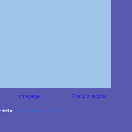
Home page
Post più vecchio
criviti a:
Commenti sul post (Atom)