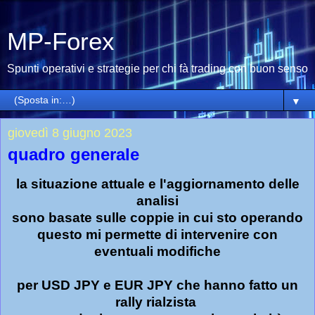
MP-Forex
Spunti operativi e strategie per chi fà trading con buon senso
▼
giovedì 8 giugno 2023
quadro generale
la situazione attuale e l'aggiornamento delle
analisi
sono basate sulle coppie in cui sto operando
questo mi permette di intervenire con
eventuali modifiche
per USD JPY e EUR JPY che hanno fatto un
rally rialzista