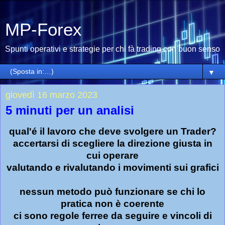
MP-Forex
Spunti operativi e strategie per chi fà trading con buon senso
▼
giovedì 16 marzo 2023
5 minuti per un analisi
qual'é il lavoro che deve svolgere un Trader?
accertarsi di scegliere la direzione giusta in
cui operare
valutando e rivalutando i movimenti sui grafici
nessun metodo può funzionare se chi lo
pratica non è coerente
ci sono regole ferree da seguire e vincoli di