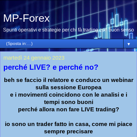
MP-Forex
Spunti operativi e strategie per chi fà trading con buon senso
▼
martedì 24 gennaio 2023
perché LIVE? e perché no?
beh se faccio il relatore e conduco un webinar
sulla sessione Europea
e i movimenti coincidono con le analisi e i
tempi sono buoni
perché allora non fare LIVE trading?
io sono un trader fatto in casa, come mi piace
sempre precisare