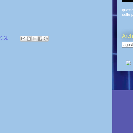
quest
sulle p
Arch
15:51