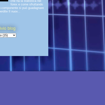
che ha la statistica nel
forex e come sfruttando
o componente si può guadagnare
erdite Il nuov...
ivio blog