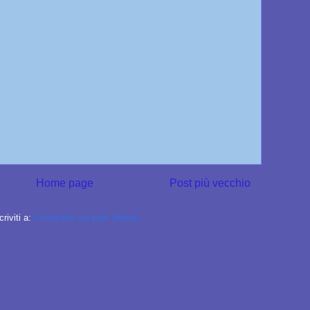
Home page
Post più vecchio
criviti a:
Commenti sul post (Atom)