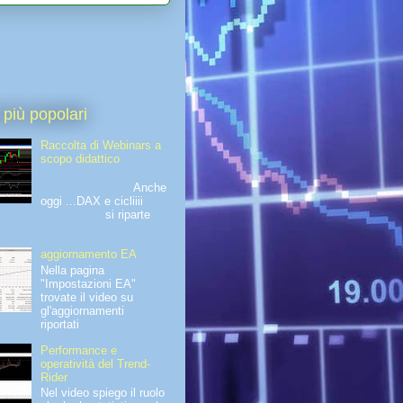
 più popolari
Raccolta di Webinars a
scopo didattico
Anche
oggi ...DAX e cicliiii
si riparte
aggiornamento EA
Nella pagina
"Impostazioni EA"
trovate il video su
gl'aggiornamenti
riportati
Performance e
operatività del Trend-
Rider
Nel video spiego il ruolo