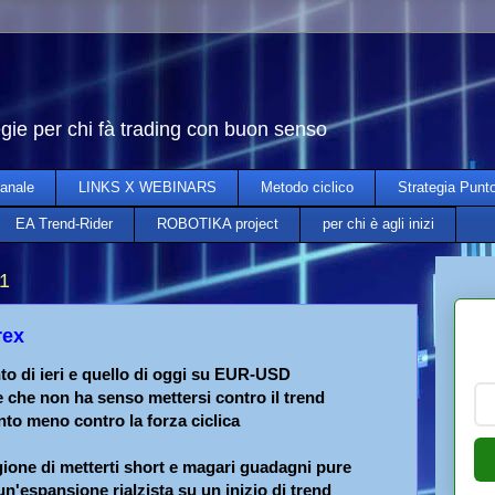
egie per chi fà trading con buon senso
anale
LINKS X WEBINARS
Metodo ciclico
Strategia Punt
EA Trend-Rider
ROBOTIKA project
per chi è agli inizi
21
rex
to di ieri e quello di oggi su EUR-USD
e che non ha senso mettersi contro il trend
nto meno contro la forza ciclica
gione di metterti short e magari guadagni pure
un'espansione rialzista su un inizio di trend