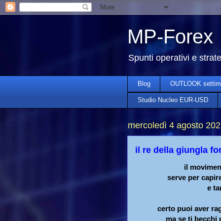
MP-Forex
Spunti operativi e strat
Blog
OUTLOOK settim
Studio Nucleo EUR-USD
mercoledì 4 agosto 20
il re della giungla fo
il movimen
serve per capir
e ta
certo puoi aver ra
ma se ti becchi 