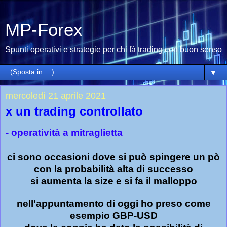
MP-Forex
Spunti operativi e strategie per chi fà trading con buon senso
▼
mercoledì 21 aprile 2021
x un trading controllato
- operatività a mitraglietta
ci sono occasioni dove si può spingere un pò
con la probabilità alta di successo
si aumenta la size e si fa il malloppo
nell'appuntamento di oggi ho preso come
esempio GBP-USD