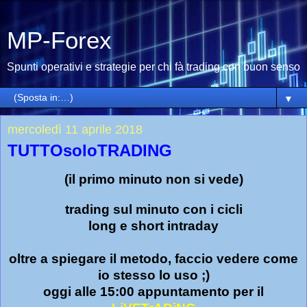
MP-Forex
Spunti operativi e strategie per chi fà trading con buon senso
▼
mercoledì 11 aprile 2018
TUTTOsoloTRADING
(il primo minuto non si vede)
trading sul minuto con i cicli
long e short intraday
oltre a spiegare il metodo, faccio vedere come
io stesso lo uso ;)
oggi alle 15:00 appuntamento per il