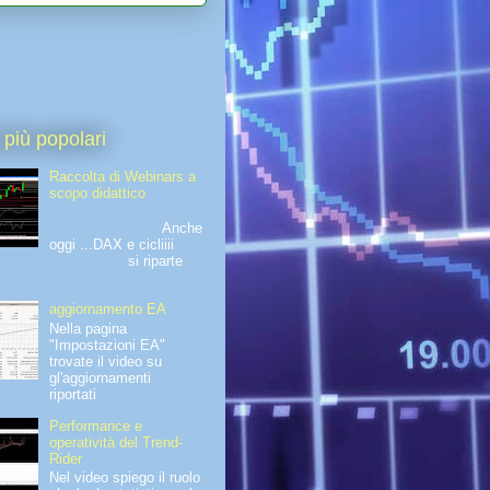
 più popolari
Raccolta di Webinars a
scopo didattico
Anche
oggi ...DAX e cicliiii
si riparte
aggiornamento EA
Nella pagina
"Impostazioni EA"
trovate il video su
gl'aggiornamenti
riportati
Performance e
operatività del Trend-
Rider
Nel video spiego il ruolo