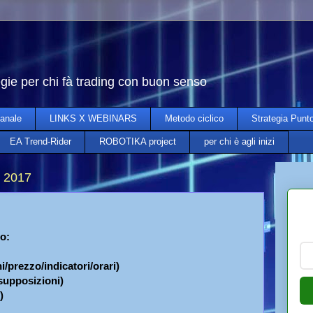
egie per chi fà trading con buon senso
anale
LINKS X WEBINARS
Metodo ciclico
Strategia Punt
EA Trend-Rider
ROBOTIKA project
per chi è agli inizi
 2017
o:
i/prezzo/indicatori/orari)
/supposizioni)
)