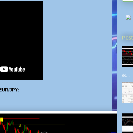
Post
do...
 EUR/JPY: