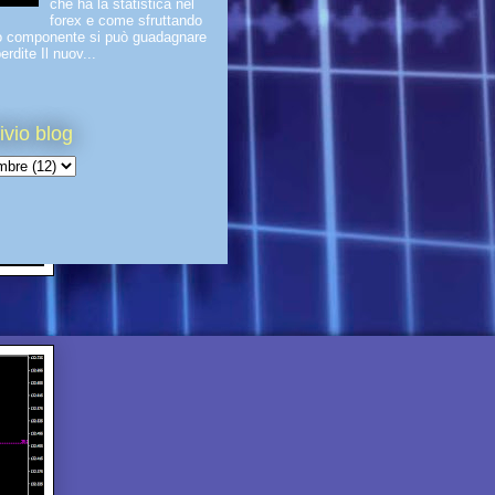
che ha la statistica nel
forex e come sfruttando
o componente si può guadagnare
erdite Il nuov...
ivio blog