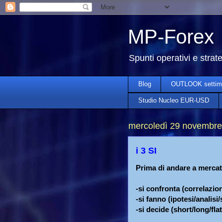
MP-Forex
Spunti operativi e strat
Blog
OUTLOOK settim
Studio Nucleo EUR-USD
mercoledì 29 novembre
i 3 SI
Prima di andare a mercat
-si confronta (correlazion
-si fanno (ipotesi/analisi
-si decide (short/long/flat