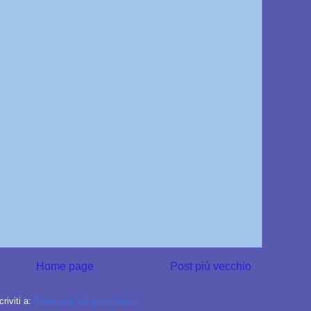
Home page
Post più vecchio
criviti a:
Commenti sul post (Atom)