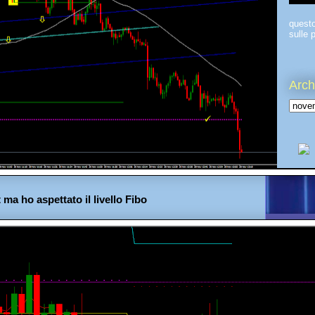
quest
sulle p
Arch
ot ma ho aspettato il livello Fibo