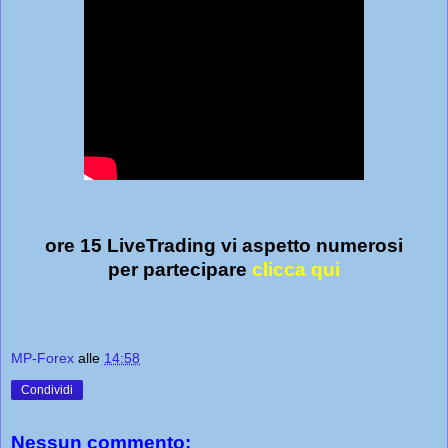
ore 15 LiveTrading vi aspetto numerosi
per partecipare
clicca qui
MP-Forex
alle
14:58
Condividi
Nessun commento: