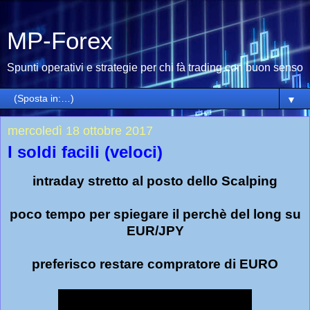
MP-Forex
Spunti operativi e strategie per chi fà trading con buon senso
▼
mercoledì 18 ottobre 2017
I soldi facili (veloci)
intraday stretto al posto dello Scalping
poco tempo per spiegare il perchè del long su
EUR/JPY
preferisco restare compratore di EURO