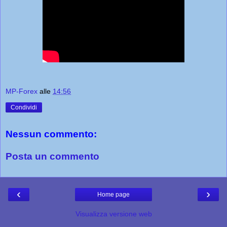
MP-Forex
alle
14:56
Condividi
Nessun commento:
Posta un commento
‹
›
Home page
Visualizza versione web