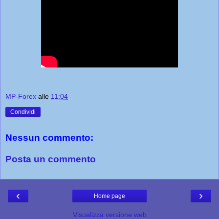
MP-Forex
alle
11:04
Condividi
Nessun commento:
Posta un commento
‹
›
Home page
Visualizza versione web