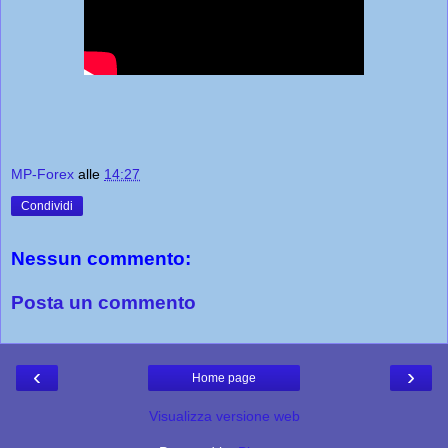
MP-Forex
alle
14:27
Condividi
Nessun commento:
Posta un commento
‹
›
Home page
Visualizza versione web