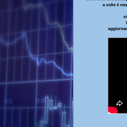
a volte è me
s
aggiornam