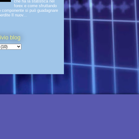
che ha la statistica nel
forex e come sfruttando
o componente si può guadagnare
erdite Il nuov...
ivio blog