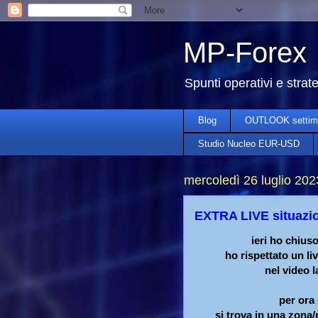
MP-Forex
Spunti operativi e strat
Blog
OUTLOOK settim
Studio Nucleo EUR-USD
mercoledì 26 luglio 202
EXTRA LIVE situaz
ieri ho chius
ho rispettato un li
nel video 
per ora
si trova in una zona