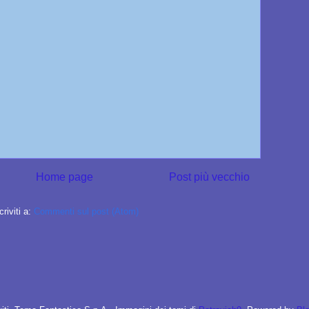
Home page
Post più vecchio
criviti a:
Commenti sul post (Atom)