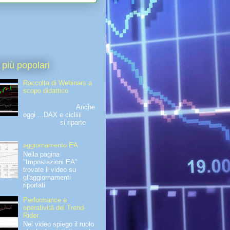
 più popolari
Raccolta di Webinars a
scopo didattico
Anche
oggi ...DAX e cicliiii
si riparte
aggiornamento EA
Nella pagina
"Impostazioni EA"
trovate il video su
gl'aggiornamenti
riportati
Performance e
operatività del Trend-
Rider
Nel video spiego il ruolo