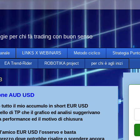
egie per chi fà trading con buon senso
anale
LINKS X WEBINARS
Metodo ciclico
Strategia Punt
EA Trend-Rider
ROBOTIKA project
per chi è agli inizi
3
ione AUD USD
o tutto il mio accumulo in short EUR USD
vello di TP che il grafico ed analisi suggerivano
la performance ed il motivo di chiusura
 l'amico EUR USD l'osservo e basta
/prezzo dove potrebbe risalire o scendere ancora