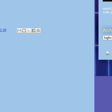
quest
sulle p
Arch
11:28